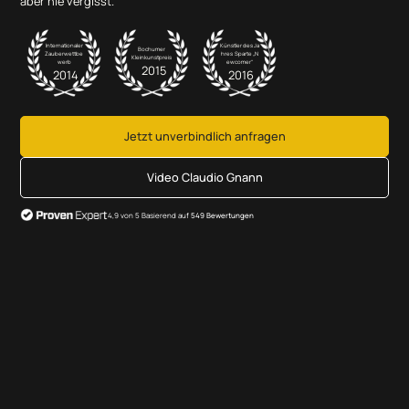
aber nie vergisst.
Internationaler
Künstler des Ja
Bochumer
Zauberwettbe
hres Sparte „N
Kleinkunstpreis
werb
ewcomer“
2015
2014
2016
Jetzt unverbindlich anfragen
Video Claudio Gnann
4,9 von 5 Basierend auf
549 Bewertungen