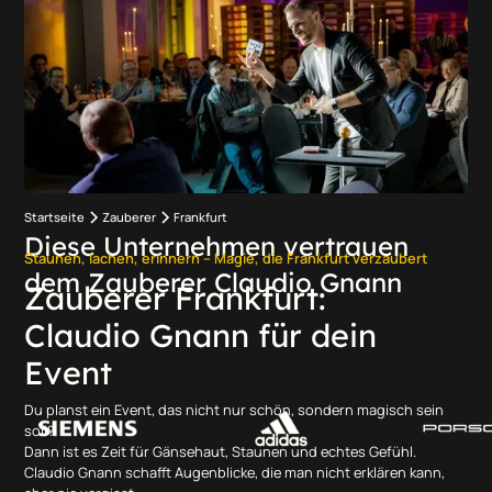
Startseite
Zauberer
Frankfurt
Diese Unternehmen vertrauen
Staunen, lachen, erinnern – Magie, die Frankfurt verzaubert
dem Zauberer Claudio Gnann
Zauberer Frankfurt:
Claudio Gnann für dein
Event
Du planst ein Event, das nicht nur schön, sondern magisch sein
soll?
Dann ist es Zeit für Gänsehaut, Staunen und echtes Gefühl.
Claudio Gnann schafft Augenblicke, die man nicht erklären kann,