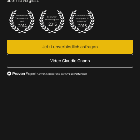
aber nie vergisst.
Internationaler
Künstler des Ja
Bochumer
Zauberwettbe
hres Sparte „N
Kleinkunstpreis
werb
ewcomer“
2015
2014
2016
Jetzt unverbindlich anfragen
Video Claudio Gnann
4,9 von 5 Basierend auf
549 Bewertungen