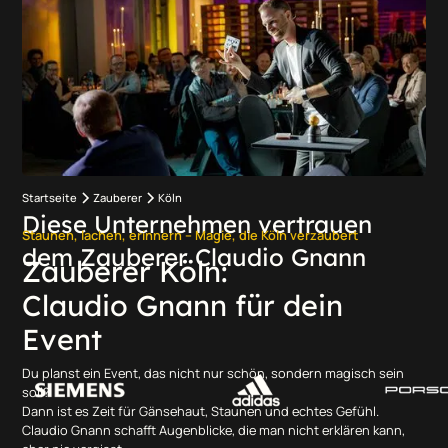
Startseite
Zauberer
Köln
Diese Unternehmen vertrauen
Staunen, lachen, erinnern – Magie, die Köln verzaubert
dem Zauberer Claudio Gnann
Zauberer Köln:
Claudio Gnann für dein
Event
Du planst ein Event, das nicht nur schön, sondern magisch sein
soll?
Dann ist es Zeit für Gänsehaut, Staunen und echtes Gefühl.
Claudio Gnann schafft Augenblicke, die man nicht erklären kann,