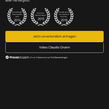
aber nie vergisst.
Internationaler
Künstler des Ja
Bochumer
Zauberwettbe
hres Sparte „N
Kleinkunstpreis
werb
ewcomer“
2015
2014
2016
Jetzt unverbindlich anfragen
Video Claudio Gnann
4,9 von 5 Basierend auf
549 Bewertungen