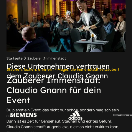
Startseite
Zauberer
Immenstadt
Diese Unternehmen vertrauen
Staunen, lachen, erinnern – Magie, die Immenstadt verzaubert
dem Zauberer Claudio Gnann
Zauberer Immenstadt:
Claudio Gnann für dein
Event
Du planst ein Event, das nicht nur schön, sondern magisch sein
soll?
Dann ist es Zeit für Gänsehaut, Staunen und echtes Gefühl.
Claudio Gnann schafft Augenblicke, die man nicht erklären kann,